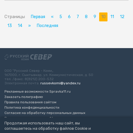
Страницы
Первая
«
5
6
7
8
9
10
11
12
13
14
»
Последняя
ООО “Русский Север - Коми„
167000, г. Сыктывкар, ул. Коммунистическая, д. 50
тел. /факс: 8(8212) 200-532
Электронная почта:
russevkomi@yandex.ru
Рекламные возможности Spravka11.ru
Заказать полиграфию
Правила пользования сайтом
Политика конфеденциальности
Согласие на обработку персональных данных
Возрастное ограничение 16+
Продолжая использовать наш сайт, вы
соглашаетесь на обработку файлов Cookie и
Разработка сайта
“ЭкспертБизнесГрупп”