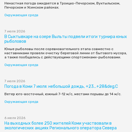
Ненастная погода ожидается в Троицко-Печорском, Вуктыльском,
Печорском и Усинском районах.
Окружающая среда
7 июля 2026
В Сыктывкаре на озере Выльты подвели итоги турнира юных
рыболовов
Юные рыболовы после соревновательного этапа совместно с
наставниками провели очистку береговой линии от бытового мусора,
а также пообщались с действующими спортсменами-рыболовами.
Окружающая среда
7 июля 2026
Погода в Коми 7 июля: небольшой дождь, +23...+28&deg;С
Ветер юго-восточный, южный 7-12 м/с, местами порывы до 14 м/с.
Окружающая среда
6 июля 2026
На выходных более 250 жителей Коми участвовали в
экологических акциях Регионального оператора Севера