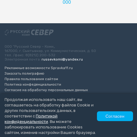
ООО
ООО “Русский Север - Коми„
167000, г. Сыктывкар, ул. Коммунистическая, д. 50
тел. /факс: 8(8212) 200-532
Электронная почта:
russevkomi@yandex.ru
Рекламные возможности Spravka11.ru
Заказать полиграфию
Правила пользования сайтом
Политика конфеденциальности
Согласие на обработку персональных данных
Возрастное ограничение 16+
Продолжая использовать наш сайт, вы
соглашаетесь на обработку файлов Cookie и
Разработка сайта
“ЭкспертБизнесГрупп”
других пользовательских данных, в
© 2010-2026 Русский Север - Коми
соответствии с
Политикой
Согласен
конфиденциальности
. Вы можете
заблокировать использование Cookies
сайтом, изменив настройки Вашего браузера.