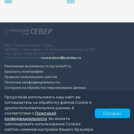
АВК
ООО
ООО “Русский Север - Коми„
167000, г. Сыктывкар, ул. Коммунистическая, д. 50
тел. /факс: 8(8212) 200-532
Электронная почта:
russevkomi@yandex.ru
Рекламные возможности Spravka11.ru
Заказать полиграфию
Правила пользования сайтом
Политика конфеденциальности
Согласие на обработку персональных данных
Возрастное ограничение 16+
Продолжая использовать наш сайт, вы
соглашаетесь на обработку файлов Cookie и
Разработка сайта
“ЭкспертБизнесГрупп”
других пользовательских данных, в
© 2010-2026 Русский Север - Коми
соответствии с
Политикой
Согласен
конфиденциальности
. Вы можете
заблокировать использование Cookies
сайтом, изменив настройки Вашего браузера.