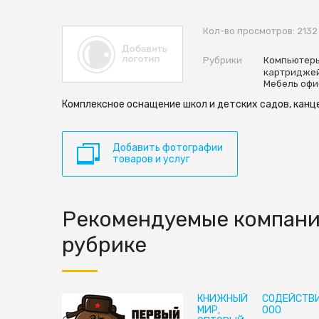
Кол-во просмотров: 2132
Рубрики
Компьютеры
картридже
Мебель офи
Комплексное оснащение школ и детских садов, канц
Добавить фотографии
товаров и услуг
Рекомендуемые компани
рубрике
КНИЖНЫЙ
СОДЕЙСТВИ
МИР,
ООО