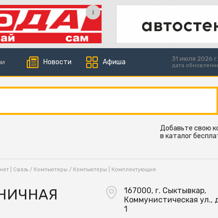
31 июля 2026 г.
Новости
Афиша
ии
дата обновлени
Добавьте свою 
в каталог беспла
ет | Связь
/
Компьютеры
/
Компьютеры | Комплектующие
ЗНИЧНАЯ
167000, г. Сыктывкар,
Коммунистическая ул., д.
1