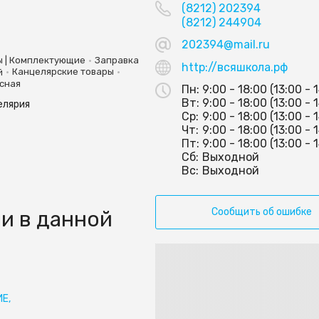
(8212) 202394
(8212) 244904
202394@mail.ru
•
 | Комплектующие
Заправка
http://всяшкола.рф
•
•
й
Канцелярские товары
сная
Пн:
9:00 - 18:00 (13:00 - 
Вт:
9:00 - 18:00 (13:00 - 
елярия
Ср:
9:00 - 18:00 (13:00 - 
Чт:
9:00 - 18:00 (13:00 - 
Пт:
9:00 - 18:00 (13:00 - 
Сб:
Выходной
Вс:
Выходной
Сообщить об ошибке
и в данной
Е,