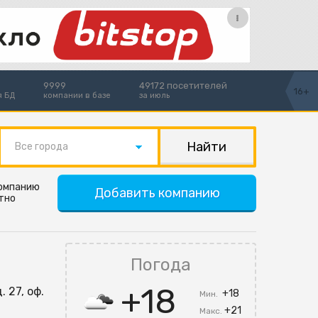
9999
49172 посетителей
16+
я БД
компании в базе
за июль
Все города
компанию
Добавить компанию
тно
Погода
+18
 27, оф.
+18
Мин.
+21
Макс.