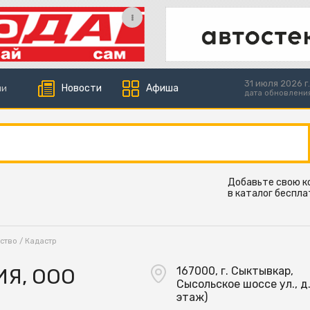
31 июля 2026 г.
Новости
Афиша
ии
дата обновлени
Добавьте свою 
в каталог беспла
ство
/
Кадастр
ИЯ, ООО
167000, г. Сыктывкар,
Сысольское шоссе ул., д.
этаж)