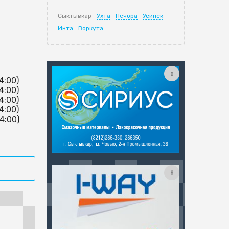
Сыктывкар
Ухта
Печора
Усинск
Инта
Воркута
t
14:00)
14:00)
14:00)
14:00)
14:00)