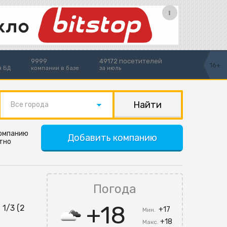
9999
49172 посетителей
16+
я БД
компании в базе
за июль
Все города
компанию
Добавить компанию
тно
Погода
+18
 1/3 (2
+17
Мин.
+18
Макс.