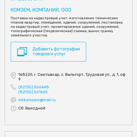
КОМЗЕМ, КОМПАНИЯ, ООО
Поставка на кадастровый учет; изготовление технических
планов квартир, помещений, зданий, сооружений; постановка
на кадастровый учет; проектирование зданий, сооружений;
топографическая (геодезическая) съемка; вынос границ
земельного участка.
Добавить фотографии
товаров и услуг
168220, г. Сыктывкар, с. Выльгорт, Трудовая ул., д. 1, оф.
9
(82130) 566448
(82130) 561665
mkkomzem@mail.ru
Сб: Выходной