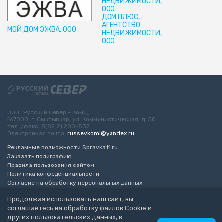
НЕДВИЖИМОСТИ,
ООО
ДОМ ПЛЮС,
АГЕНТСТВО
МОЙ ДОМ ЭЖВА, ООО
НЕДВИЖИМОСТИ,
ООО
ООО “Русский Север - Коми„
167000, г. Сыктывкар, ул. Коммунистическая, д. 50
тел. /факс: 8(8212) 200-532
Электронная почта:
russevkomi@yandex.ru
Рекламные возможности Spravka11.ru
Заказать полиграфию
Правила пользования сайтом
Политика конфеденциальности
Согласие на обработку персональных данных
Возрастное ограничение 16+
Продолжая использовать наш сайт, вы
соглашаетесь на обработку файлов Cookie и
Разработка сайта
“ЭкспертБизнесГрупп”
других пользовательских данных, в
© 2010-2026 Русский Север - Коми