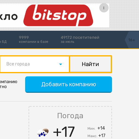
9999
49172 посетителей
16+
я БД
компании в базе
за июль
Все города
компанию
Добавить компанию
тно
Погода
+17
+14
Мин.
+17
Макс.