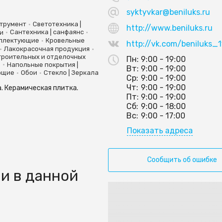
0
syktyvkar@beniluks.ru
•
трумент
Светотехника |
http://www.beniluks.ru
•
•
и
Сантехника | санфаянс
•
мплектующие
Кровельные
http://vk.com/beniluks_1
•
•
Лакокрасочная продукция
троительных и отделочных
Пн:
9:00 - 19:00
•
в
Напольные покрытия |
Вт:
9:00 - 19:00
•
•
ющие
Обои
Стекло | Зеркала
Ср:
9:00 - 19:00
Чт:
9:00 - 19:00
. Керамическая плитка.
Пт:
9:00 - 19:00
Сб:
9:00 - 18:00
Вс:
9:00 - 17:00
Показать адреса
Сообщить об ошибке
и в данной