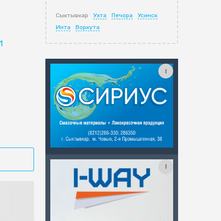
Сыктывкар
Ухта
Печора
Усинск
Инта
Воркута
1