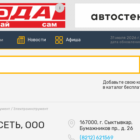
31 июля 2026 г.
Новости
Афиша
ии
дата обновлени
Добавьте свою 
в каталог беспла
умент
/
Электроинструмент
ЕТЬ, ООО
167000, г. Сыктывкар,
Бумажников пр., д. 26
(8212) 621569