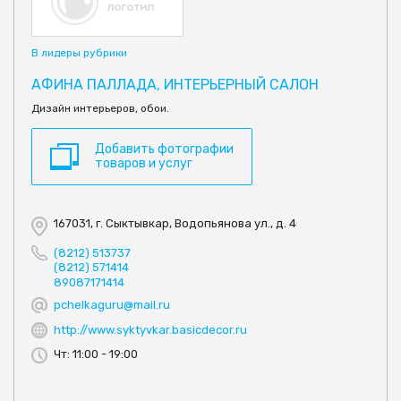
В лидеры рубрики
АФИНА ПАЛЛАДА, ИНТЕРЬЕРНЫЙ САЛОН
Дизайн интерьеров, обои.
Добавить фотографии
товаров и услуг
167031, г. Сыктывкар, Водопьянова ул., д. 4
(8212) 513737
(8212) 571414
89087171414
pchelkaguru@mail.ru
http://www.syktyvkar.basicdecor.ru
Чт: 11:00 - 19:00