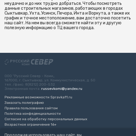
неудачно и до них трудно добраться. Чтобы посмотреть
данные строительных магазинов, работающих в городах
Сыктывкар, Ухта, Усинск, Печора, Инта и Воркута, а также их
график и точное местоположение, вам достаточно посетить
наш сайт. На нем вы всегда сможете найти эту и другую
полезную информацию о ТЦ вашего города.
ООО “Русский Север - Коми„
167000, г. Сыктывкар, ул. Коммунистическая, д. 50
тел. /факс: 8(8212) 200-532
Электронная почта:
russevkomi@yandex.ru
Рекламные возможности Spravka11.ru
Заказать полиграфию
Правила пользования сайтом
Политика конфеденциальности
Согласие на обработку персональных данных
Возрастное ограничение 16+
Продолжая использовать наш сайт, вы