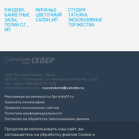
РАНДЕВУ,
МИЧА №2,
СТУДИЯ
БАНКЕТНЫЕ
ЦВЕТОЧНЫЙ
ТАТЬЯНА,
ЗАЛЫ,
САЛОН, ИП
ЭКСКЛЮЗИВНЫЕ
ПОЛИН С.Г.,
ТОРЖЕСТВА
ИП
ООО “Русский Север - Коми„
167000, г. Сыктывкар, ул. Коммунистическая, д. 50
тел. /факс: 8(8212) 200-532
Электронная почта:
russevkomi@yandex.ru
Рекламные возможности Spravka11.ru
Заказать полиграфию
Правила пользования сайтом
Политика конфеденциальности
Согласие на обработку персональных данных
Возрастное ограничение 16+
Продолжая использовать наш сайт, вы
соглашаетесь на обработку файлов Cookie и
Разработка сайта
“ЭкспертБизнесГрупп”