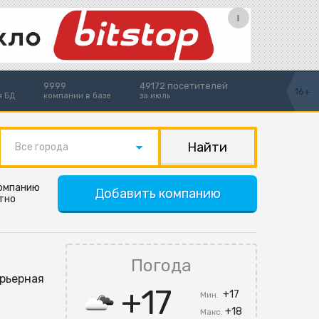
9999
49172 посетителей
16+
я БД
компании в базе
за июль
Все города
компанию
Добавить компанию
тно
Погода
арьерная
+17
+17
Мин.
+18
Макс.