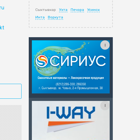
ru
Сыктывкар
Ухта
Печора
Усинск
Инта
Воркута
kt