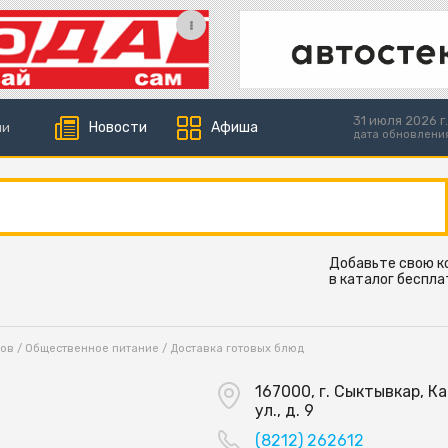
31 июля 2026 г.
Новости
Афиша
ии
дата обновлени
Добавьте свою 
в каталог беспла
ков
/
Общественное питание
/
Доставка готовых блюд
167000, г. Сыктывкар, К
ул., д. 9
(8212) 262612