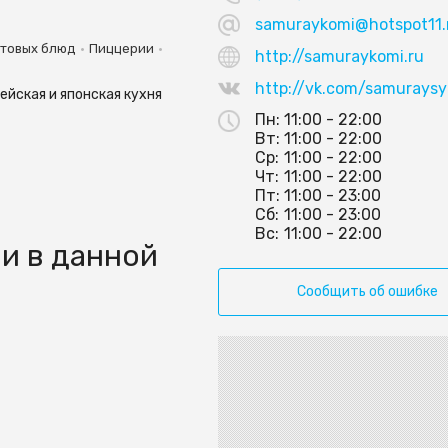
samuraykomi@hotspot11.
•
•
отовых блюд
Пиццерии
http://samuraykomi.ru
http://vk.com/samuraysy
ейская и японская кухня
Пн:
11:00 - 22:00
Вт:
11:00 - 22:00
Ср:
11:00 - 22:00
Чт:
11:00 - 22:00
Пт:
11:00 - 23:00
Сб:
11:00 - 23:00
Вс:
11:00 - 22:00
и в данной
Сообщить об ошибке