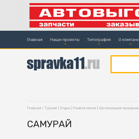
Главная
Наши проекты
Типография
О компан
Главная
/
Туризм | Отдых | Развлечения | Организация праздни
САМУРАЙ