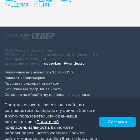
КАФЕ-
ЮДЕНОК
КАФЕ
ПИЦЦЕРИЯ
Г.Н., ИП
ООО “Русский Север - Коми„
167000, г. Сыктывкар, ул. Коммунистическая, д. 50
тел. /факс: 8(8212) 200-532
Электронная почта:
russevkomi@yandex.ru
Рекламные возможности Spravka11.ru
Заказать полиграфию
Правила пользования сайтом
Политика конфеденциальности
Согласие на обработку персональных данных
Возрастное ограничение 16+
Продолжая использовать наш сайт, вы
соглашаетесь на обработку файлов Cookie и
Разработка сайта
“ЭкспертБизнесГрупп”
других пользовательских данных, в
© 2010-2026 Русский Север - Коми
соответствии с
Политикой
Согласен
конфиденциальности
. Вы можете
заблокировать использование Cookies
сайтом, изменив настройки Вашего браузера.