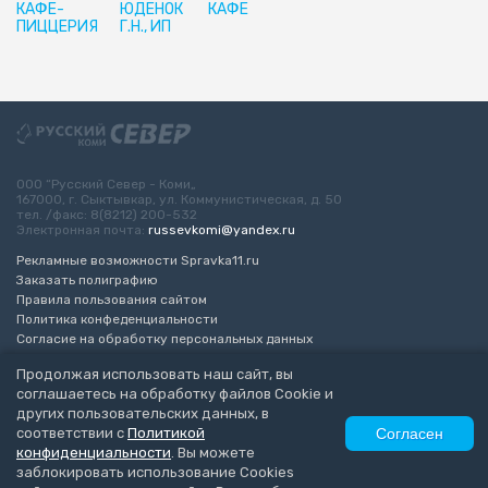
КАФЕ-
ЮДЕНОК
КАФЕ
ПИЦЦЕРИЯ
Г.Н., ИП
ООО “Русский Север - Коми„
167000, г. Сыктывкар, ул. Коммунистическая, д. 50
тел. /факс: 8(8212) 200-532
Электронная почта:
russevkomi@yandex.ru
Рекламные возможности Spravka11.ru
Заказать полиграфию
Правила пользования сайтом
Политика конфеденциальности
Согласие на обработку персональных данных
Возрастное ограничение 16+
Продолжая использовать наш сайт, вы
соглашаетесь на обработку файлов Cookie и
Разработка сайта
“ЭкспертБизнесГрупп”
других пользовательских данных, в
© 2010-2026 Русский Север - Коми
соответствии с
Политикой
Согласен
конфиденциальности
. Вы можете
заблокировать использование Cookies