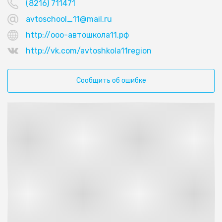
(8216) 711471
avtoschool_11@mail.ru
http://ооо-автошкола11.рф
http://vk.com/avtoshkola11region
Сообщить об ошибке