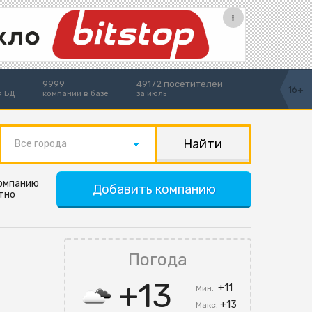
9999
49172 посетителей
16+
я БД
компании в базе
за июль
Все города
компанию
Добавить компанию
тно
Погода
+13
+11
Мин.
+13
Макс.