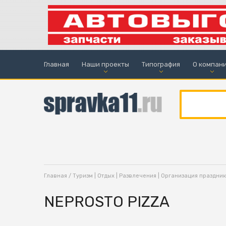
Главная
Наши проекты
Типография
О компан
Главная
/
Туризм | Отдых | Развлечения | Организация праздни
NEPROSTO PIZZA