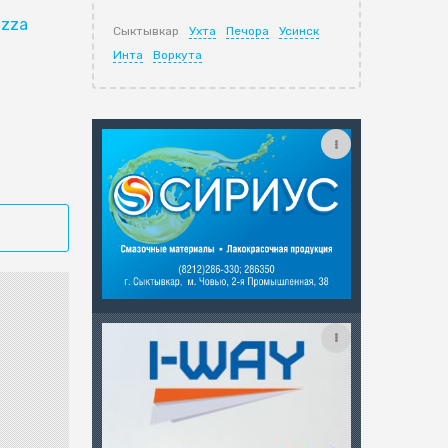
izza
Сыктывкар
Ухта
Печора
Усинск
Инта
Воркута