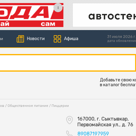
31 июля 2026 г.
Новости
Афиша
ии
дата обновлени
Добавьте свою 
в каталог беспла
ков
/
Общественное питание
/
Пиццерии
167000, г. Сыктывкар,
Первомайская ул., д. 76
89087197959