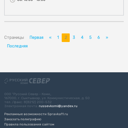
Страницы
Первая
«
1
2
3
4
5
6
»
Последняя
ООО “Русский Север - Коми„
167000, г. Сыктывкар, ул. Коммунистическая, д. 50
тел. /факс: 8(8212) 200-532
Электронная почта:
russevkomi@yandex.ru
Рекламные возможности Spravka11.ru
Заказать полиграфию
Правила пользования сайтом