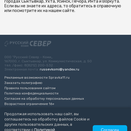
городах Сыктывкар, Ухта, Усинск, Печора, Инта и Воркута.
Если вы не знаете их адреса, то обратитесь в справочную
или посмотрите их на нашем сайте.
ООО “Русский Север - Коми„
167000, г. Сыктывкар, ул. Коммунистическая, д. 50
тел. /факс: 8(8212) 200-532
Электронная почта:
russevkomi@yandex.ru
Рекламные возможности Spravka11.ru
Заказать полиграфию
Правила пользования сайтом
Политика конфеденциальности
Согласие на обработку персональных данных
Возрастное ограничение 16+
Продолжая использовать наш сайт, вы
Разработка сайта
“ЭкспертБизнесГрупп”
соглашаетесь на обработку файлов Cookie и
© 2010-2026 Русский Север - Коми
других пользовательских данных, в
соответствии с
Политикой
Согласен