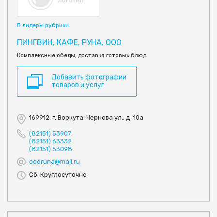
В лидеры рубрики
ПИНГВИН, КАФЕ, РУНА, ООО
Комплексные обеды, доставка готовых блюд.
Добавить фотографии
товаров и услуг
169912, г. Воркута, Чернова ул., д. 10а
(82151) 53907
(82151) 63332
(82151) 53098
oooruna@mail.ru
Сб: Круглосуточно