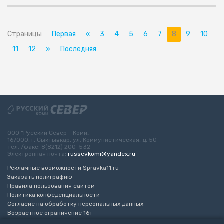
Страницы
Первая
«
3
4
5
6
7
8
9
10
11
12
»
Последняя
ООО “Русский Север - Коми„
167000, г. Сыктывкар, ул. Коммунистическая, д. 50
тел. /факс: 8(8212) 200-532
Электронная почта:
russevkomi@yandex.ru
Рекламные возможности Spravka11.ru
Заказать полиграфию
Правила пользования сайтом
Политика конфеденциальности
Согласие на обработку персональных данных
Возрастное ограничение 16+