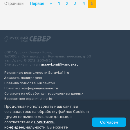
Страницы
Первая
«
1
2
3
4
5
ООО “Русский Север - Коми„
167000, г. Сыктывкар, ул. Коммунистическая, д. 50
тел. /факс: 8(8212) 200-532
Электронная почта:
russevkomi@yandex.ru
Рекламные возможности Spravka11.ru
Заказать полиграфию
Правила пользования сайтом
Политика конфеденциальности
Согласие на обработку персональных данных
Возрастное ограничение 16+
Продолжая использовать наш сайт, вы
Разработка сайта
“ЭкспертБизнесГрупп”
соглашаетесь на обработку файлов Cookie и
© 2010-2026 Русский Север - Коми
других пользовательских данных, в
соответствии с
Политикой
Согласен
конфиденциальности
. Вы можете