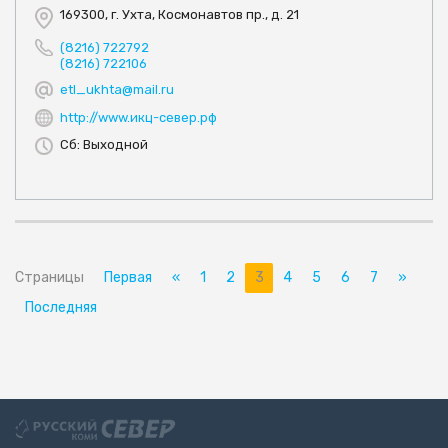
169300, г. Ухта, Космонавтов пр., д. 21
(8216) 722792
(8216) 722106
etl_ukhta@mail.ru
http://www.икц-север.рф
Сб: Выходной
Страницы
Первая
«
1
2
3
4
5
6
7
»
Последняя