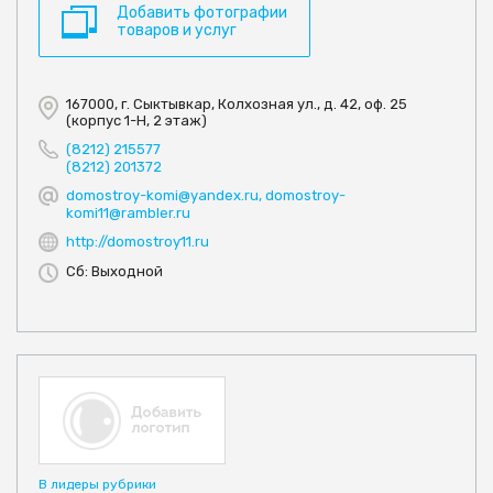
Добавить фотографии
товаров и услуг
167000, г. Сыктывкар, Колхозная ул., д. 42, оф. 25
(корпус 1-Н, 2 этаж)
(8212) 215577
(8212) 201372
domostroy-komi@yandex.ru, domostroy-
komi11@rambler.ru
http://domostroy11.ru
Сб: Выходной
В лидеры рубрики