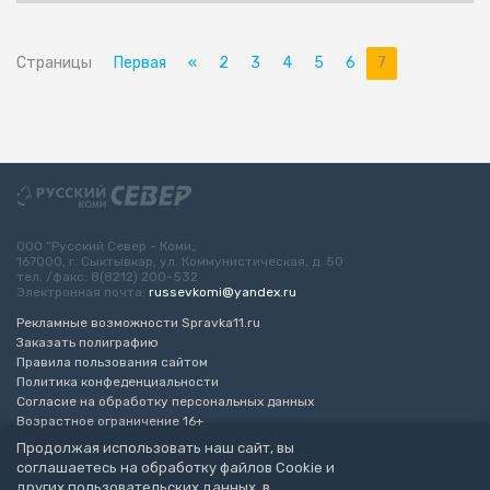
Страницы
Первая
«
2
3
4
5
6
7
ООО “Русский Север - Коми„
167000, г. Сыктывкар, ул. Коммунистическая, д. 50
тел. /факс: 8(8212) 200-532
Электронная почта:
russevkomi@yandex.ru
Рекламные возможности Spravka11.ru
Заказать полиграфию
Правила пользования сайтом
Политика конфеденциальности
Согласие на обработку персональных данных
Возрастное ограничение 16+
Продолжая использовать наш сайт, вы
Разработка сайта
“ЭкспертБизнесГрупп”
соглашаетесь на обработку файлов Cookie и
© 2010-2026 Русский Север - Коми
других пользовательских данных, в