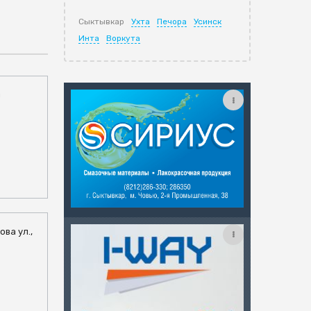
Сыктывкар
Ухта
Печора
Усинск
Инта
Воркута
ы
ова ул.,