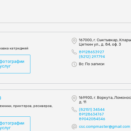
П
167000, г. Сыктывкар, Клар
Цеткин ул., д. 84, оф. 3
правка катриджей
89128653927
(8212) 297794
 фотографии
Вс: По записи
 услуг
O
169900, г. Воркута, Ломонос
д. 11
хники, принтеров, ресиверов,
(82151) 34544
89128634767
89042084546
 фотографии
csc.compmaster@gmail.com
 услуг