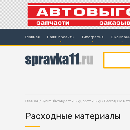
Главная
Наши проекты
Типография
О компан
Главная
/
Купить бытовую технику, оргтехнику
/ Расходные мат
Расходные материалы