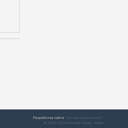
Разработка сайта
“ЭкспертБизнесГрупп”
© 2010-2026 Русский Север - Коми