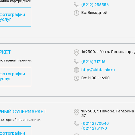
правка картриджей
(8212) 256356
Вс: Выходной
 фотографии
 услуг
РКЕТ
169300, г. Ухта, Ленина пр., 
ьютерной техники.
(8216) 717116
http://ukhta.nix.ru
 фотографии
Вс: 11:00 - 16:00
 услуг
РНЫЙ СУПЕРМАРКЕТ
169600, г. Печора, Гагарина у
37
тютерной и оргтехники.
(82142) 70840
(82142) 31190
 фотографии