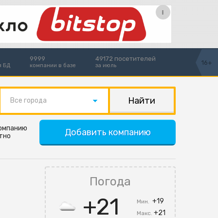
9999
49172 посетителей
16+
я БД
компании в базе
за июль
Все города
компанию
Добавить компанию
тно
Погода
+21
+19
Мин.
+21
Макс.