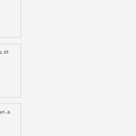
д. 23
л., д.