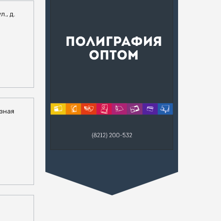
л., д.
озная