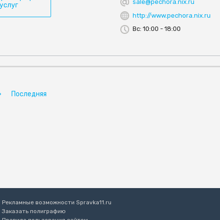
sale@pechora.nix.ru
 услуг
http://www.pechora.nix.ru
Вс: 10:00 - 18:00
»
Последняя
Рекламные возможности Spravka11.ru
Заказать полиграфию