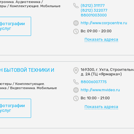
троника. Аудиотехника /
(8212) 311177
еры / Комплектующие. Мобильные
(8212) 322077
88001003000
http://www.corpcentre.ru
 фотографии
 услуг
Вс: 09:00 - 20:00
Показать адреса
ИН БЫТОВОЙ ТЕХНИКИ И
169300, г. Ухта, Строительна
д. 2А (ТЦ «Ярмарка»)
88006007775
ьютеры / Комплектующие.
ика / Видеотехника. Мобильные
http://www.mvideo.ru
Вс: 10:00 - 21:00
 фотографии
Показать адреса
 услуг