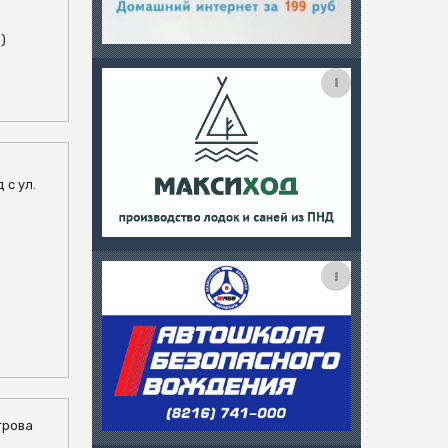
0)
 с ул.
трова