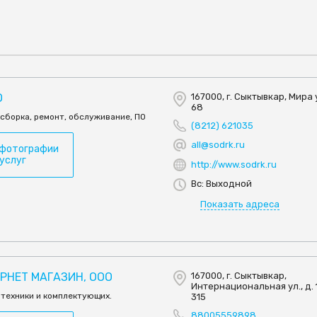
О
167000, г. Сыктывкар, Мира у
68
сборка, ремонт, обслуживание, ПО
(8212) 621035
all@sodrk.ru
 фотографии
 услуг
http://www.sodrk.ru
Вс: Выходной
Показать адреса
РНЕТ МАГАЗИН, ООО
167000, г. Сыктывкар,
Интернациональная ул., д. 1
техники и комплектующих.
315
88005559898