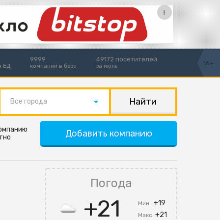
9999
49172 посетителей
16+
я БД
компании в базе
за июль
Все города
компанию
Добавить компанию
тно
Погода
+21
+19
Мин.
+21
Макс.