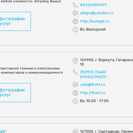
 любой сложности. Апгрейд. Выкуп
89225989999
ekbpc@yandex.ru
 фотографии
http://komipk.ru
 услуг
Вс: Выходной
169900, г. Воркута, Гагарина 
10
пьютерной техники и электроники.
(82151) 75440
 компьютеров и коммуникационного
89042296000
sale@tkvkt.ru
 фотографии
http://tkvkt.ru
 услуг
Вс: 10:00 - 17:00
ВИС
167000, г. Сыктывкар, Ленина