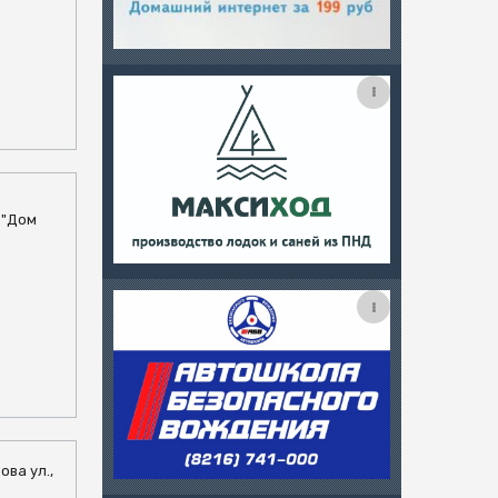
Ц "Дом
ова ул.,