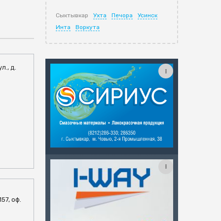
Сыктывкар
Ухта
Печора
Усинск
Инта
Воркута
л., д.
57, оф.