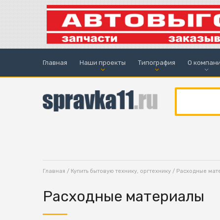
Главная
Наши проекты
Типография
О компан
Главная
/
Купить бытовую технику, оргтехнику
/ Расходные мат
Расходные материалы