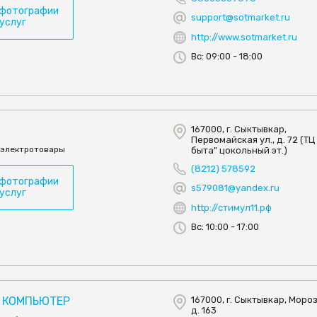
 фотографии
support@sotmarket.ru
 услуг
http://www.sotmarket.ru
Вс: 09:00 - 18:00
167000, г. Сыктывкар,
Первомайская ул., д. 72 (Т
 электротовары
быта" цокольный эт.)
(8212) 578592
 фотографии
s579081@yandex.ru
 услуг
http://стимул11.рф
Вс: 10:00 - 17:00
 КОМПЬЮТЕР
167000, г. Сыктывкар, Мороз
д. 163