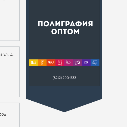
 ул., д.
 92а