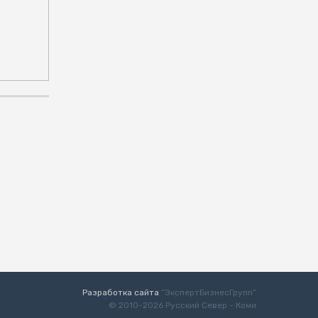
Разработка сайта
“ЭкспертБизнесГрупп”
© 2010-2026 Русский Север - Коми