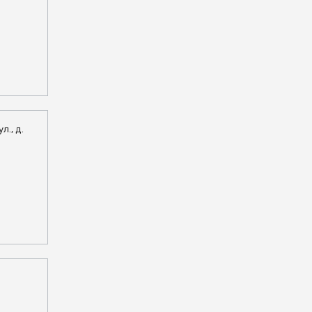
л., д.
8