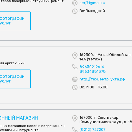
нтеров лазерных и струйных, ремонт
serj71@mail.ru
Вс: Выходной
 фотографии
 услуг
169300, г. Ухта, Юбилейная у
14А (1 этаж)
ля оргтехники.
89630212614
89634881878
 фотографии
http://техцентр-ухта.рф
 услуг
Вс: 11:00 - 18:00
ОННЫЙ МАГАЗИН
167000, г. Сыктывкар,
Коммунистическая ул., д. 1
нных магазинов новой и подержанной
(8212) 727207
ехники и инструмента.