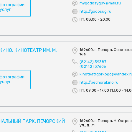
mygodosyg09@mail.ru
 фотографии
 услуг
http://godosug.ru
Пт: 08:00 - 20:00
КИНО, КИНОТЕАТР ИМ. М.
169600, г. Печора, Советская
16а
(82142) 39387
(82142) 37606
kinoteatrgorkogo@yandex.r
 фотографии
 услуг
http://pechorakino.ru
Пт: 09:00 - 17:00 (13:00 - 14:0
НАЛЬНЫЙ ПАРК, ПЕЧОРСКИЙ
169600, г. Печора, Н. Остро
ул., д. 71