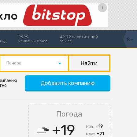
9999
49172 посетителей
16+
я БД
компании в базе
за июль
Печора
компанию
Добавить компанию
тно
Погода
+19
+19
Мин.
+21
Макс.