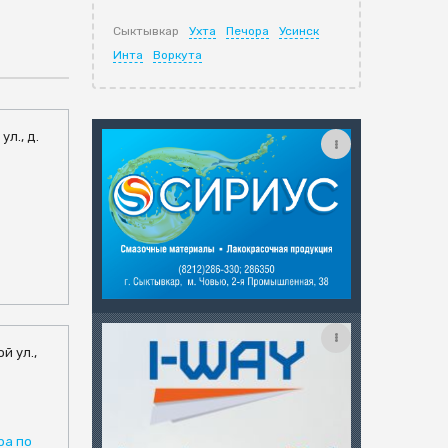
Сыктывкар
Ухта
Печора
Усинск
Инта
Воркута
ул., д.
й ул.,
ра по