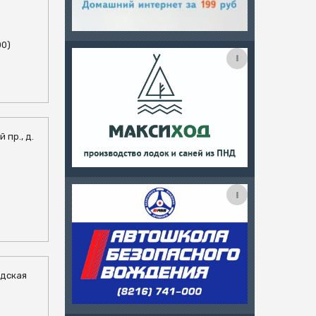
00)
 пр., д.
адская