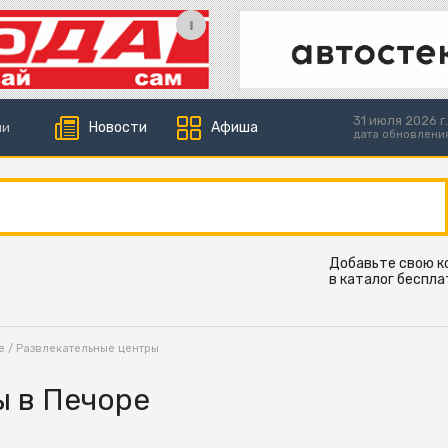
31 июля 2026 г.
Новости
Афиша
ии
дата обновлени
Добавьте свою 
в каталог беспла
е
/ Развлекательные центры
ы в Печоре