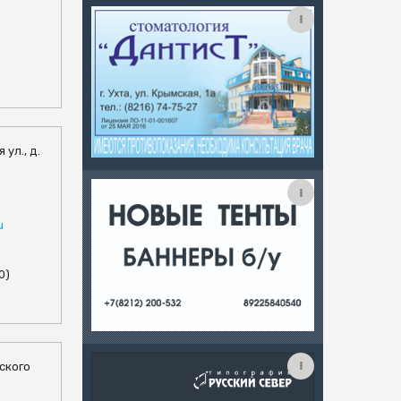
 ул., д.
u
0)
вского