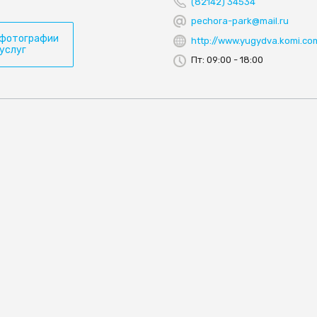
(82142) 34534
pechora-park@mail.ru
 фотографии
http://www.yugydva.komi.co
 услуг
Пт: 09:00 - 18:00