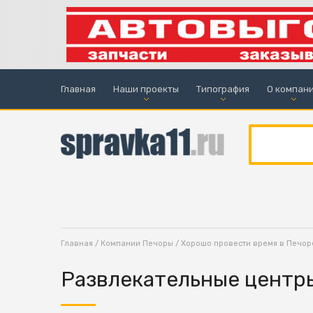
Главная
Наши проекты
Типография
О компан
Главная
/
Компании Печоры
/
Хорошо провести время в Печор
Развлекательные центр