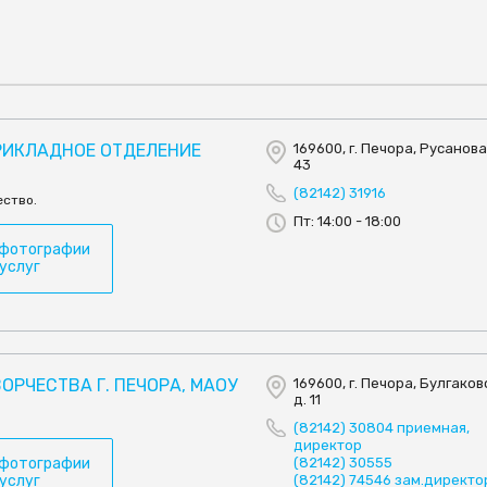
РИКЛАДНОЕ ОТДЕЛЕНИЕ
169600, г. Печора, Русанова 
43
(82142) 31916
ество.
Пт: 14:00 - 18:00
 фотографии
 услуг
ОРЧЕСТВА Г. ПЕЧОРА, МАОУ
169600, г. Печора, Булгаково
д. 11
(82142) 30804 приемная,
директор
 фотографии
(82142) 30555
 услуг
(82142) 74546 зам.директо