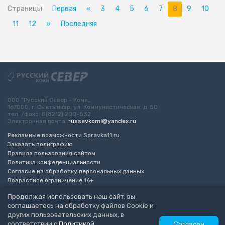
Страницы
Первая
«
3
4
5
6
7
8
9
10
11
12
»
Последняя
ООО “Русский Север - Коми„
167000, г. Сыктывкар, ул. Коммунистическая, д. 50
тел. /факс: 8(8212) 200-532
Электронная почта:
russevkomi@yandex.ru
Рекламные возможности Spravka11.ru
Заказать полиграфию
Правила пользования сайтом
Политика конфеденциальности
Согласие на обработку персональных данных
Возрастное ограничение 16+
Продолжая использовать наш сайт, вы
Разработка сайта
“ЭкспертБизнесГрупп”
соглашаетесь на обработку файлов Cookie и
© 2010-2026 Русский Север - Коми
других пользовательских данных, в
соответствии с
Политикой
Согласен