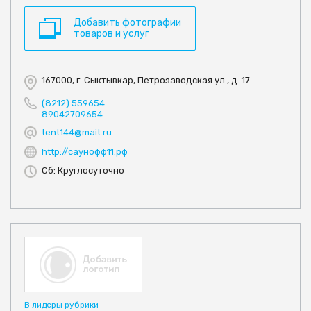
Добавить фотографии
товаров и услуг
167000, г. Сыктывкар, Петрозаводская ул., д. 17
(8212) 559654
89042709654
tent144@mait.ru
http://саунофф11.рф
Сб: Круглосуточно
В лидеры рубрики