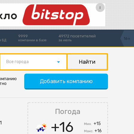
9999
49172 посетителей
16+
я БД
компании в базе
за июль
Все города
компанию
Добавить компанию
тно
Погода
+16
1
+15
Мин.
+16
Макс.