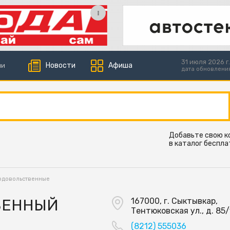
31 июля 2026 г.
Новости
Афиша
ии
дата обновлени
Добавьте свою 
в каталог беспла
одовольственные
ВЕННЫЙ
167000, г. Сыктывкар,
Тентюковская ул., д. 85/
(8212) 555036