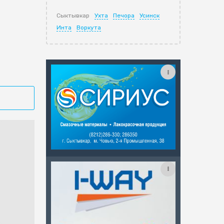
Сыктывкар
Ухта
Печора
Усинск
Инта
Воркута