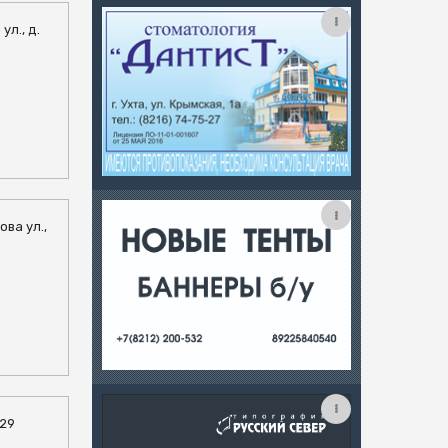
ул., д.
ова ул.,
 29