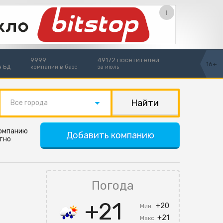
9999
49172 посетителей
16+
я БД
компании в базе
за июль
Все города
компанию
Добавить компанию
тно
Погода
+21
+20
Мин.
+21
Макс.