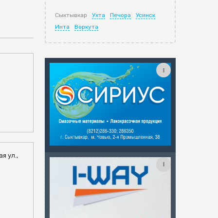
Сыктывкар
Ухта
Печора
Усинск
Инта
Воркута
а
я ул.,