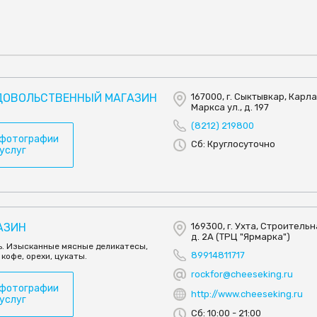
ДОВОЛЬСТВЕННЫЙ МАГАЗИН
167000, г. Сыктывкар, Карл
Маркса ул., д. 197
(8212) 219800
 фотографии
Сб: Круглосуточно
 услуг
ГАЗИН
169300, г. Ухта, Строительна
д. 2А (ТРЦ "Ярмарка")
ль. Изысканные мясные деликатесы,
89914811717
кофе, орехи, цукаты.
rockfor@cheeseking.ru
 фотографии
http://www.cheeseking.ru
 услуг
Сб: 10:00 - 21:00