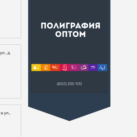
л., д.
а ул.,