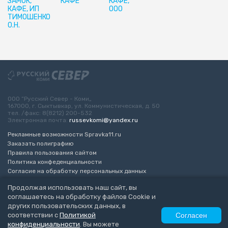
ЗАМОК,
КАФЕ
КАФЕ,
КАФЕ, ИП
ООО
ТИМОШЕНКО
О.Н.
ООО “Русский Север - Коми„
167000, г. Сыктывкар, ул. Коммунистическая, д. 50
тел. /факс: 8(8212) 200-532
Электронная почта:
russevkomi@yandex.ru
Рекламные возможности Spravka11.ru
Заказать полиграфию
Правила пользования сайтом
Политика конфеденциальности
Согласие на обработку персональных данных
Возрастное ограничение 16+
Продолжая использовать наш сайт, вы
соглашаетесь на обработку файлов Cookie и
Разработка сайта
“ЭкспертБизнесГрупп”
других пользовательских данных, в
© 2010-2026 Русский Север - Коми
соответствии с
Политикой
Согласен
конфиденциальности
. Вы можете