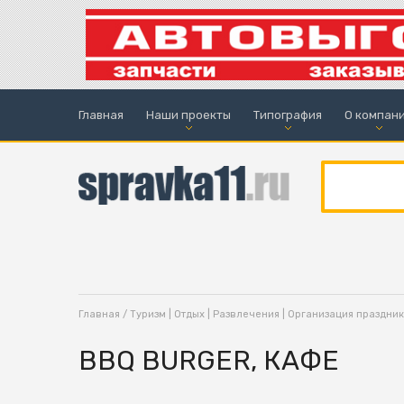
Главная
Наши проекты
Типография
О компан
Главная
/
Туризм | Отдых | Развлечения | Организация праздни
BBQ BURGER, КАФЕ