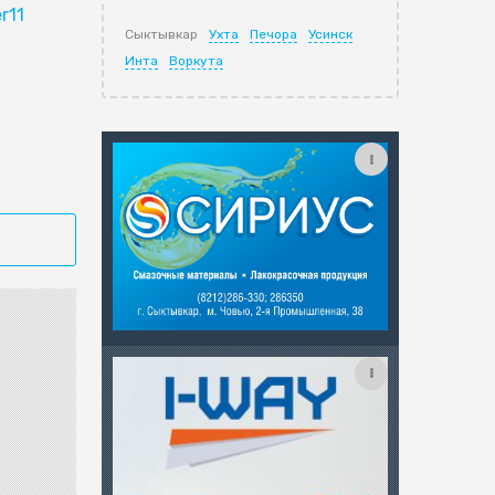
r11
Сыктывкар
Ухта
Печора
Усинск
Инта
Воркута