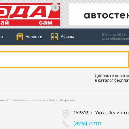
31 июля 2026 г.
Новости
Афиша
ии
дата обновлени
Добавьте свою 
в каталог беспла
ков
/
Общественное питание
/
Кафе | Кофейни
169313, г. Ухта, Ленина пр
(8216) 717111