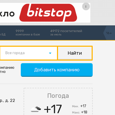
9999
49172 посетителей
16+
я БД
компании в базе
за июль
Все города
компанию
Добавить компанию
тно
Погода
., д. 22
+17
+17
Мин.
+18
Макс.