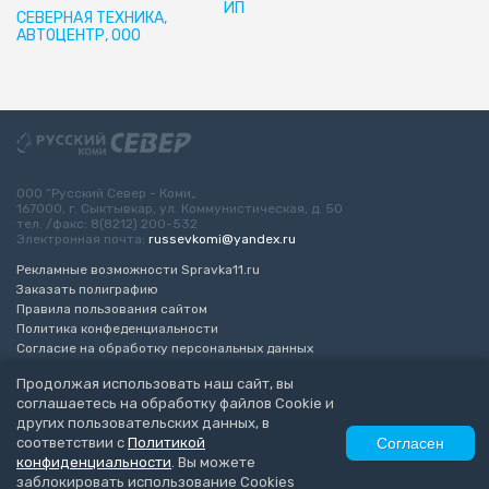
ИП
СЕВЕРНАЯ ТЕХНИКА,
АВТОЦЕНТР, ООО
ООО “Русский Север - Коми„
167000, г. Сыктывкар, ул. Коммунистическая, д. 50
тел. /факс: 8(8212) 200-532
Электронная почта:
russevkomi@yandex.ru
Рекламные возможности Spravka11.ru
Заказать полиграфию
Правила пользования сайтом
Политика конфеденциальности
Согласие на обработку персональных данных
Возрастное ограничение 16+
Продолжая использовать наш сайт, вы
соглашаетесь на обработку файлов Cookie и
Разработка сайта
“ЭкспертБизнесГрупп”
других пользовательских данных, в
© 2010-2026 Русский Север - Коми
соответствии с
Политикой
Согласен
конфиденциальности
. Вы можете
заблокировать использование Cookies