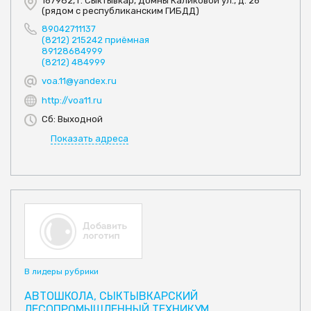
167982, г. Сыктывкар, Домны Каликовой ул., д. 26
(рядом с республиканским ГИБДД)
89042711137
(8212) 215242 приёмная
89128684999
(8212) 484999
voa.11@yandex.ru
http://voa11.ru
Сб: Выходной
Показать адреса
В лидеры рубрики
АВТОШКОЛА, СЫКТЫВКАРСКИЙ
ЛЕСОПРОМЫШЛЕННЫЙ ТЕХНИКУМ