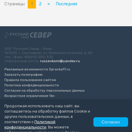
Страницы
1
2
»
Последняя
ООО “Русский Север - Коми„
167000, г. Сыктывкар, ул. Коммунистическая, д. 50
тел. /факс: 8(8212) 200-532
Электронная почта:
russevkomi@yandex.ru
Рекламные возможности Spravka11.ru
Заказать полиграфию
Правила пользования сайтом
Политика конфеденциальности
Согласие на обработку персональных данных
Возрастное ограничение 16+
Продолжая использовать наш сайт, вы
Разработка сайта
“ЭкспертБизнесГрупп”
соглашаетесь на обработку файлов Cookie и
© 2010-2026 Русский Север - Коми
других пользовательских данных, в
соответствии с
Политикой
Согласен
конфиденциальности
. Вы можете