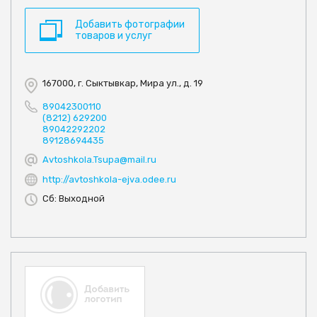
Добавить фотографии
товаров и услуг
167000, г. Сыктывкар, Мира ул., д. 19
89042300110
(8212) 629200
89042292202
89128694435
Avtoshkola.Tsupa@mail.ru
http://avtoshkola-ejva.odee.ru
Сб: Выходной