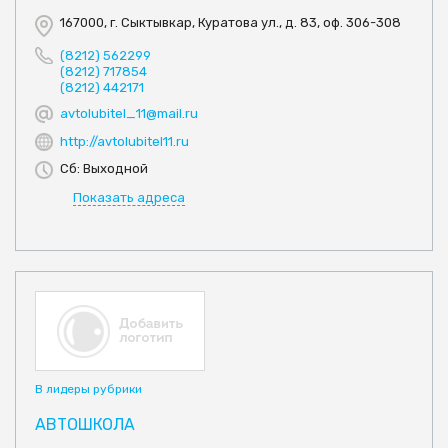
167000, г. Сыктывкар, Куратова ул., д. 83, оф. 306-308
(8212) 562299
(8212) 717854
(8212) 442171
avtolubitel_11@mail.ru
http://avtolubitel11.ru
Сб: Выходной
Показать адреса
В лидеры рубрики
АВТОШКОЛА