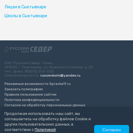
Лицеи в Сыктывкаре
Школы в Сыктывкаре
ООО “Русский Север - Коми„
167000, г. Сыктывкар, ул. Коммунистическая, д. 50
тел. /факс: 8(8212) 200-532
Электронная почта:
russevkomi@yandex.ru
Рекламные возможности Spravka11.ru
Заказать полиграфию
Правила пользования сайтом
Политика конфеденциальности
Согласие на обработку персональных данных
Возрастное ограничение 16+
Продолжая использовать наш сайт, вы
соглашаетесь на обработку файлов Cookie и
Разработка сайта
“ЭкспертБизнесГрупп”
других пользовательских данных, в
© 2010-2026 Русский Север - Коми
соответствии с
Политикой
Согласен